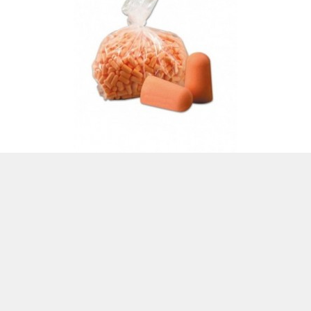
RELLENO DISPENSADOR TAPONES ESPUMA
DESECH. 1100
2990015