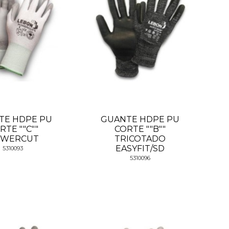
TE HDPE PU
GUANTE HDPE PU
RTE ""C""
CORTE ""B""
WERCUT
TRICOTADO
EASYFIT/SD
5310093
5310096