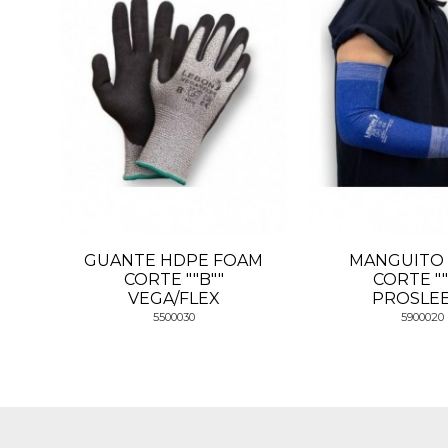
GUANTE HDPE FOAM
MANGUITO
CORTE ""B""
CORTE ""
VEGA/FLEX
PROSLE
5500030
5900020