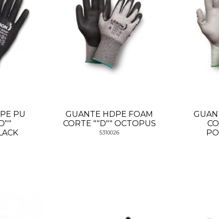
PE PU
GUANTE HDPE FOAM
GUAN
D""
CORTE ""D"" OCTOPUS
CO
LACK
PO
5310026