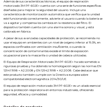
Además de sus características técnicas, el equipo de respiración
motorizado 3M PF-602E+ cuenta con una serie de funciones específicas
diseñadas para mejorar la seguridad del usuario. Incluye una
característica de monitorización automática que verifica que la unidad
esté funcionando correctamente, advierte al usuario cuando la batería se
va a agotar y compensa los cambios en la resistencia del filtro. El
dispositivo también cuenta con una alarma sonora y visual, y está
calibrado en fábrica.
A pesar de sus avanzadas capacidades de protección, se recomienda no
usar el equipo en ambientes con un nivel de oxígeno inferior al 19,5%, en
espacios confinados con ventilación insuficiente, o cuando la
concentración de contaminantes excede el límite de exposición
ocupacional para la mascarilla o unidad de cabeza utilizadas.
El Equipo de Respiración Motorizado 3M PF-602E+ ha sido sometido a
rigurosas pruebas y ha obtenido la homologación según las normas EN
12941:1998 + A2:2008 y EN 12942:1998 + A2:2008. Cabe destacar que
este producto también cumple con la Directiva europea sobre
compatibilidad electromagnética 2014/30/UE.
El equipo de respiración motorizado 3M PF-602E+ es un aliado esencial
para la protección respiratoria en entornos industriales, ofreciendo
seguridad, eficacia y comodidad.