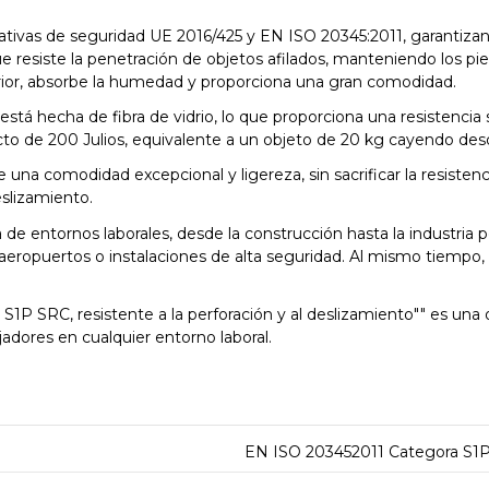
ivas de seguridad UE 2016/425 y EN ISO 20345:2011, garantizando
ue resiste la penetración de objetos afilados, manteniendo los pies
perior, absorbe la humedad y proporciona una gran comodidad.
 está hecha de fibra de vidrio, lo que proporciona una resistenci
cto de 200 Julios, equivalente a un objeto de 20 kg cayendo desd
una comodidad excepcional y ligereza, sin sacrificar la resistenci
eslizamiento.
 de entornos laborales, desde la construcción hasta la industria
aeropuertos o instalaciones de alta seguridad. Al mismo tiempo,
1P SRC, resistente a la perforación y al deslizamiento"" es una 
adores en cualquier entorno laboral.
EN ISO 203452011 Categora S1