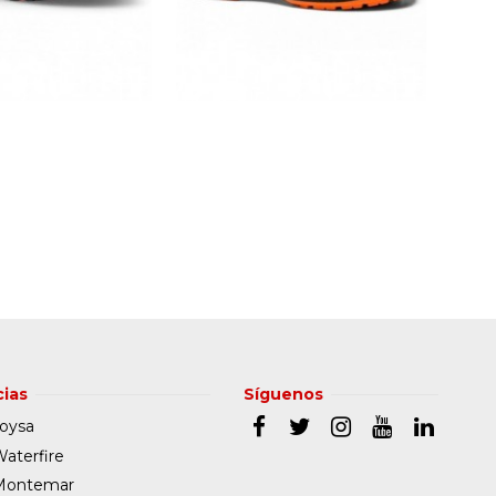
ias
Síguenos
oysa
aterfire
Montemar