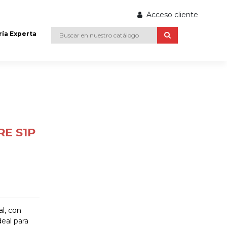
Acceso cliente
ría Experta
RE S1P
l, con
deal para