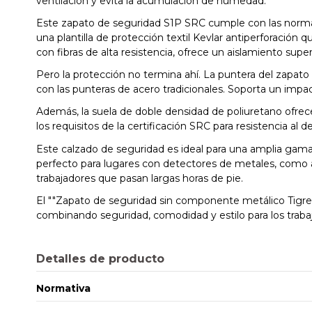
ventilación y evita la acumulación de humedad.
Este zapato de seguridad S1P SRC cumple con las normat
una plantilla de protección textil Kevlar antiperforación q
con fibras de alta resistencia, ofrece un aislamiento su
Pero la protección no termina ahí. La puntera del zapato
con las punteras de acero tradicionales. Soporta un impa
Además, la suela de doble densidad de poliuretano ofrece 
los requisitos de la certificación SRC para resistencia al d
Este calzado de seguridad es ideal para una amplia gama
perfecto para lugares con detectores de metales, como 
trabajadores que pasan largas horas de pie.
El ""Zapato de seguridad sin componente metálico Tigre S
combinando seguridad, comodidad y estilo para los trabaj
Detalles de producto
Normativa