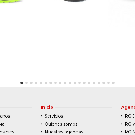
Inicio
Agenc
manos
Servicios
RG J
ral
Quienes somos
RG W
os pies
Nuestras agencias
RG 