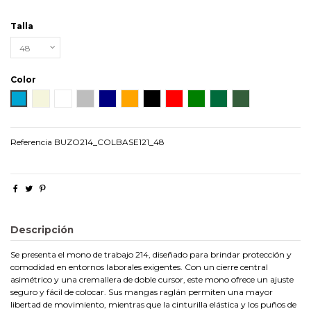
Talla
Color
AZULINA
BEIGE
BLANCO
GRIS
MARINO
NARANJA
NEGRO
ROJO
VERDE
VERDE BOTELLA
VERDE CAZA
Referencia
BUZO214_COLBASE121_48
Descripción
Se presenta el mono de trabajo 214, diseñado para brindar protección y
comodidad en entornos laborales exigentes. Con un cierre central
asimétrico y una cremallera de doble cursor, este mono ofrece un ajuste
seguro y fácil de colocar. Sus mangas raglán permiten una mayor
libertad de movimiento, mientras que la cinturilla elástica y los puños de