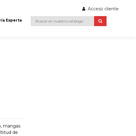
Acceso cliente
ría Experta
co, mangas
ltitud de