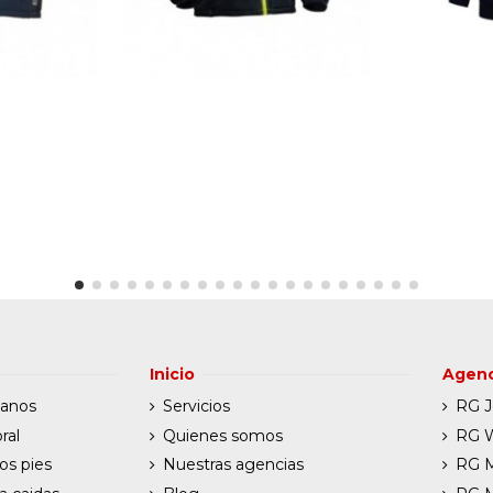
Inicio
Agenc
manos
Servicios
RG J
ral
Quienes somos
RG W
os pies
Nuestras agencias
RG 