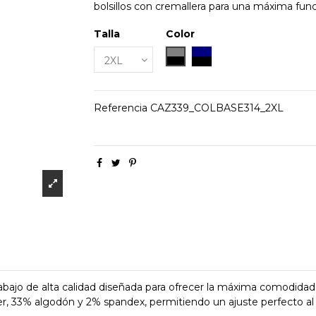
bolsillos con cremallera para una máxima func
Talla
Color
GRIS/NEGRO
MARINO/NEGRO
Referencia
CAZ339_COLBASE314_2XL
bajo de alta calidad diseñada para ofrecer la máxima comodidad y
r, 33% algodón y 2% spandex, permitiendo un ajuste perfecto al c