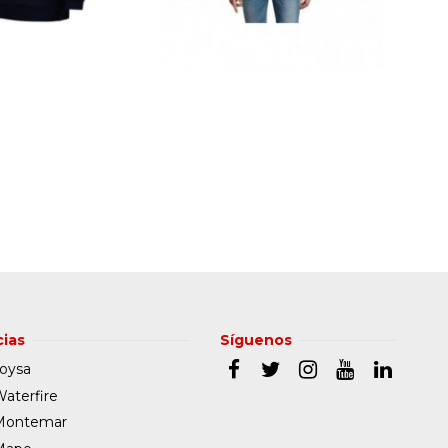
ias
Síguenos
oysa
aterfire
Montemar