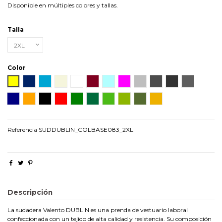
Disponible en múltiples colores y tallas.
Talla
Color
AMARILLO
AZUL ROYAL
AZULINA
BEIGE
BLANCO
BURDEOS
CELESTE
FUCSIA
GRIS
GRIS ANTRACITA VIG
GRIS CARBON
GRIS MAR
MARINO
NARANJA
NEGRO
ROJO
VERDE
VERDE BOTELLA
VERDE KELLY
VERDE MANZANA
VERDE MILITAR
KAMEL
Referencia
SUDDUBLIN_COLBASE083_2XL
Descripción
La sudadera Valento DUBLIN es una prenda de vestuario laboral
confeccionada con un tejido de alta calidad y resistencia. Su composición