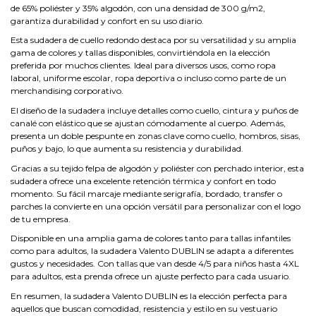
de 65% poliéster y 35% algodón, con una densidad de 300 g/m2,
garantiza durabilidad y confort en su uso diario.
Esta sudadera de cuello redondo destaca por su versatilidad y su amplia
gama de colores y tallas disponibles, convirtiéndola en la elección
preferida por muchos clientes. Ideal para diversos usos, como ropa
laboral, uniforme escolar, ropa deportiva o incluso como parte de un
merchandising corporativo.
El diseño de la sudadera incluye detalles como cuello, cintura y puños de
canalé con elástico que se ajustan cómodamente al cuerpo. Además,
presenta un doble pespunte en zonas clave como cuello, hombros, sisas,
puños y bajo, lo que aumenta su resistencia y durabilidad.
Gracias a su tejido felpa de algodón y poliéster con perchado interior, esta
sudadera ofrece una excelente retención térmica y confort en todo
momento. Su fácil marcaje mediante serigrafía, bordado, transfer o
parches la convierte en una opción versátil para personalizar con el logo
de tu empresa.
Disponible en una amplia gama de colores tanto para tallas infantiles
como para adultos, la sudadera Valento DUBLIN se adapta a diferentes
gustos y necesidades. Con tallas que van desde 4/5 para niños hasta 4XL
para adultos, esta prenda ofrece un ajuste perfecto para cada usuario.
En resumen, la sudadera Valento DUBLIN es la elección perfecta para
aquellos que buscan comodidad, resistencia y estilo en su vestuario