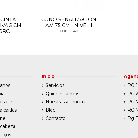
 CINTA
CONO SEÑALIZACION
IVA 5 CM
A.V. 75 CM - NIVEL 1
GRO
CONO1640
Inicio
Agenc
manos
Servicios
RG J
ral
Quienes somos
RG W
os pies
Nuestras agencias
RG 
a caidas
Blog
RG 
ene
Contacto
Rg E
 cabeza
s ojos