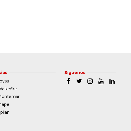
ias
Síguenos
oysa
aterfire
Montemar
Mape
pilan