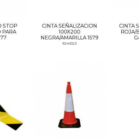
O STOP
CINTA SEÑALIZACION
CINTA 
O PARA
100X200
ROJA/
577
NEGRA/AMARILLA 1579
G
9240023