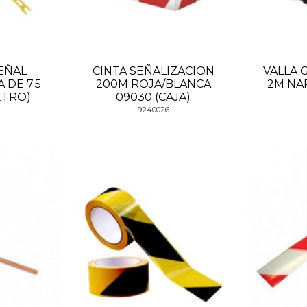
EÑAL
CINTA SEÑALIZACION
VALLA 
 DE 7.5
200M ROJA/BLANCA
2M NA
ETRO)
09030 (CAJA)
9240026