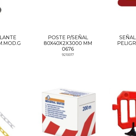
ULANTE
POSTE P/SEÑAL
SEÑAL
M.MOD.G
80X40X2X3000 MM
PELIGR
0676
9210017