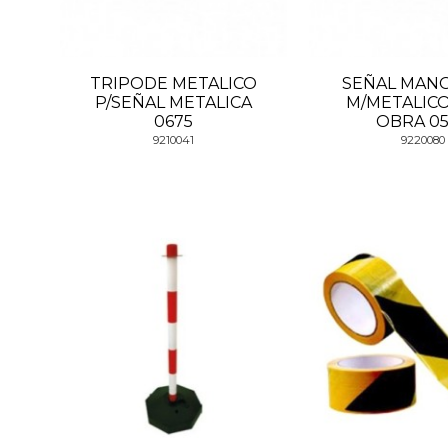
TRIPODE METALICO
SEÑAL MAN
P/SEÑAL METALICA
M/METALIC
0675
OBRA 0
9210041
9220080