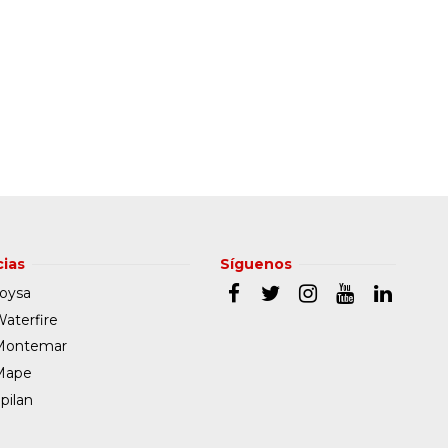
ias
Síguenos
oysa
aterfire
Montemar
Mape
pilan