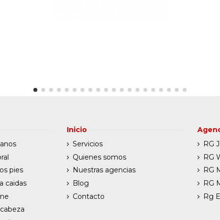
Inicio
Agenc
manos
Servicios
RG J
ral
Quienes somos
RG W
os pies
Nuestras agencias
RG 
a caidas
Blog
RG 
ene
Contacto
Rg E
 cabeza