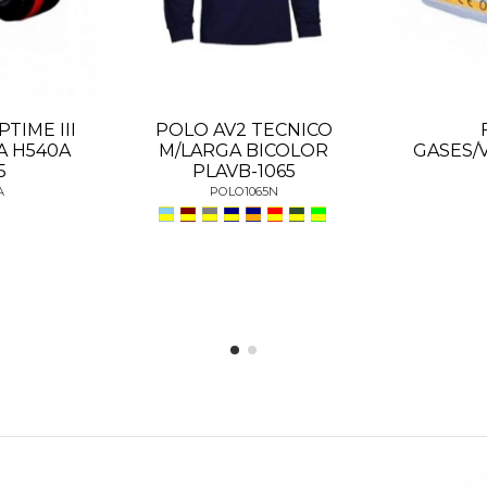
TIME III
POLO AV2 TECNICO
A H540A
M/LARGA BICOLOR
GASES/
5
PLAVB-1065
A
POLO1065N