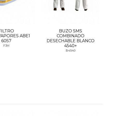
FILTRO
BUZO SMS
M
VAPORES ABE1
COMBINADO
R
6057
DESECHABLE BLANCO
4540+
F3M
B4540