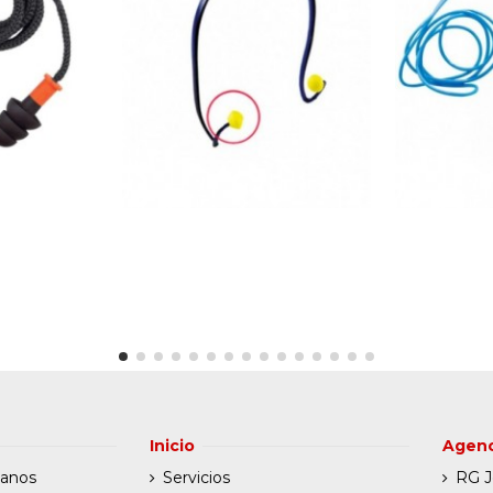
Inicio
Agenc
manos
Servicios
RG J