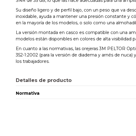
SNR de 35 dB, lo que las hace adecuadas para una ampli
Su diseño ligero y de perfil bajo, con un peso que va des
inoxidable, ayuda a mantener una presión constante y có
en la mayoría de los modelos, o solo como una almohadil
La versión montada en casco es compatible con una ampli
modelos están disponibles en colores de alta visibilidad 
En cuanto a las normativas, las orejeras 3M PELTOR Opt
352-1:2002 (para la versión de diadema y arnés de nuca) y
los trabajadores.
Detalles de producto
Normativa