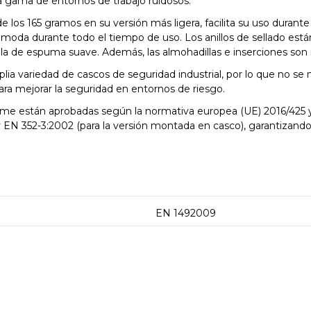
a gama de entornos de trabajo ruidosos.
de los 165 gramos en su versión más ligera, facilita su uso dura
moda durante todo el tiempo de uso. Los anillos de sellado est
la de espuma suave. Además, las almohadillas e inserciones son r
a variedad de cascos de seguridad industrial, por lo que no se 
para mejorar la seguridad en entornos de riesgo.
ime están aprobadas según la normativa europea (UE) 2016/425 
 EN 352-3:2002 (para la versión montada en casco), garantizando 
EN 1492009