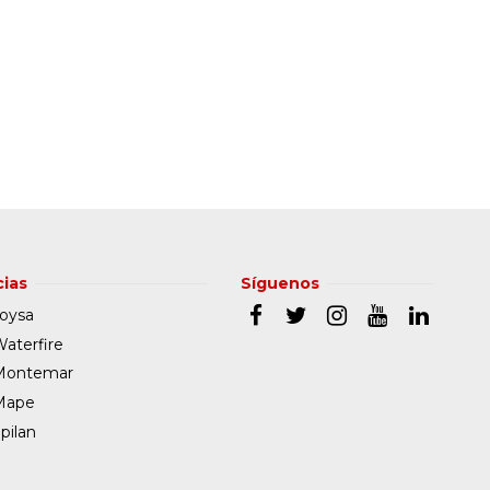
ias
Síguenos
oysa
aterfire
Montemar
Mape
pilan