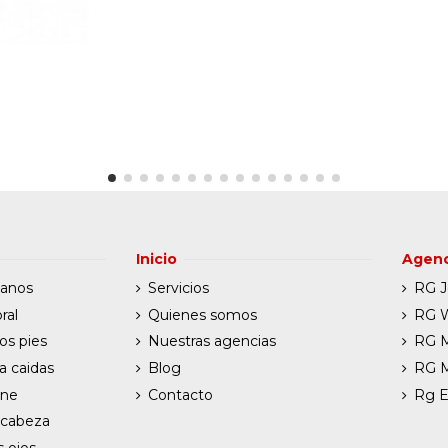
Inicio
Agenc
manos
Servicios
RG J
ral
Quienes somos
RG W
os pies
Nuestras agencias
RG 
a caidas
Blog
RG 
ene
Contacto
Rg E
 cabeza
s ojos