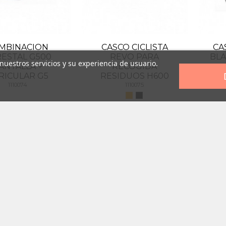
 cabeza
s ojos
atoria
cuerpo
MBINACION
CASCO CICLISTA
CA
ESTAL G500
REVO PARA
BLA
 nuestros servicios y su experiencia de usuario.
ANTALLA +
RECOGIDA
RICULAR G5
RESIDUOS H600
1110074
1110075