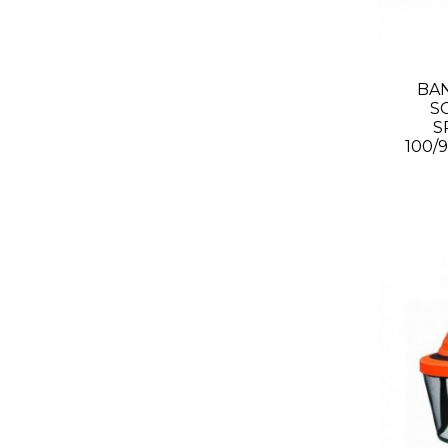
BA
S
S
100/
Información General
Catalogo
Aviso legal
Protección de 
Política de Cookies
Protección corpo
Política de privacidad
Protección para l
Protección contr
Seguridad / higi