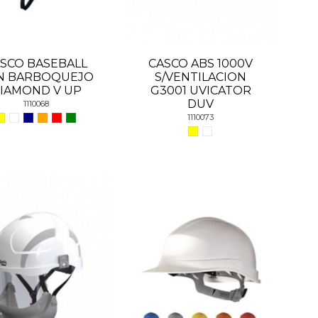
SCO BASEBALL
CASCO ABS 1000V
N BARBOQUEJO
S/VENTILACION
IAMOND V UP
G3001 UVICATOR
DUV
1110068
1110073
ias
Síguenos
oysa
aterfire
Montemar
Mape
pilan