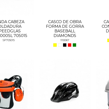
NDA CABEZA
CASCO DE OBRA
CA
OLDADURA
FORMA DE GORRA
CO
PEEDGLAS
BASEBALL
D
9000SL 705015
DIAMOND5
SP705015
1110067
Inicio
Agenc
manos
Servicios
RG J
ral
Quienes somos
RG W
os pies
Nuestras agencias
RG 
a caidas
Blog
RG 
ene
Contacto
Rg E