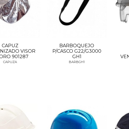
CAPUZ
BARBOQUEJO
NIZADO VISOR
P/CASCO G22/G3000
ORO 901287
GH1
VE
CAPUZA
BARBGH1