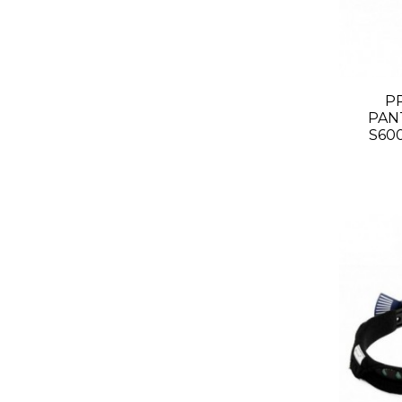
P
PAN
S600