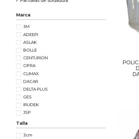
Pantallas de soldadura
Marca
3M
ADEEPI
ASLAK
BOLLE
CENTURION
POLI
CIFRA
CLIMAX
D
DACAR
DELTA PLUS
GES
IRUDEK
JSP
KASK
Talla
MARCA
3cm
MEDOP