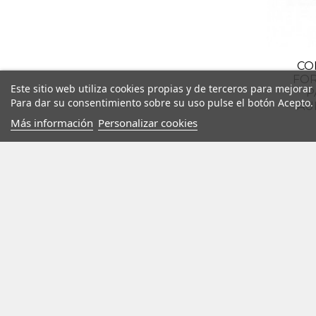
Protección de la
Proteccion de lo
Protección respir
Protección del 
CO
FOR
Este sitio web utiliza cookies propias y de terceros para mejorar
P
Para dar su consentimiento sobre su uso pulse el botón Acepto.
AU
Más información
Personalizar cookies
© Copyright 2025 RG Iberia