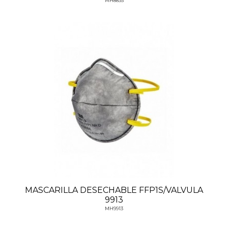
MH8835
MASCARILLA DESECHABLE FFP1S/VALVULA
9913
MH9913