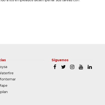
ias
Síguenos
oysa
aterfire
Montemar
Mape
pilan