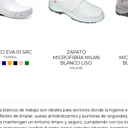
O EVA 01 SRC
ZAPATO
MICROFIBRA MILAN
MIC
7520004
BLANCO LISO
B
MILANB
 blancos de trabajo son ideales para sectores donde la higiene es
fáciles de limpiar, suelas antideslizantes y punteras de segurid
es mantengan un entorno limpio y seguro, cumpliendo con los es
 proporciona confort durante largas jornadas laborales, permit