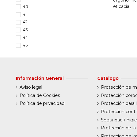
eficacia.
40
41
42
43
44
45
46
47
48
49
Información General
Catalogo
50
Aviso legal
Protección de 
51
Política de Cookies
Protección corpo
Política de privacidad
Protección para l
Protección contr
Seguridad / higi
Protección de la
Proteccion de lo