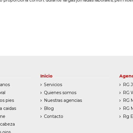
Inicio
Agenc
manos
Servicios
RG J
ral
Quienes somos
RG W
os pies
Nuestras agencias
RG 
a caidas
Blog
RG 
ene
Contacto
Rg E
 cabeza
s ojos