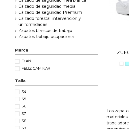
Calzado de seguridad línea blanca
Calzado de seguridad media
Calzado de seguridad Premium
Calzado forestal, intervención y
uniformidades
Zapatos blancos de trabajo
Zapatos trabajo ocupacional
Marca
ZUEC
DIAN
FELIZ CAMINAR
Talla
34
35
36
Los zapatos
37
materiales 
38
trabajador
39
ergonómico