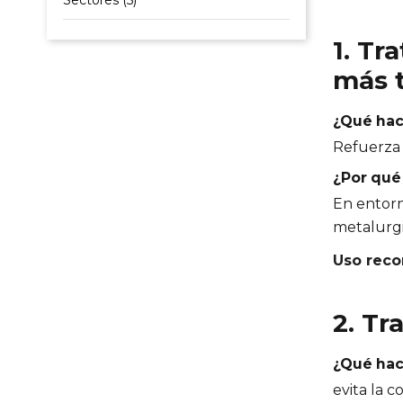
1. Tr
más 
¿Qué hac
Refuerza l
¿Por qué
En entorn
metalurgi
Uso rec
2. Tr
¿Qué hac
evita la 