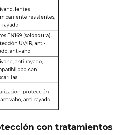
ivaho, lentes
micamente resistentes,
i-rayado
tros EN169 (soldadura),
tección UV/IR, anti-
ado, antivaho
ivaho, anti-rayado,
patibilidad con
carillas
arización, protección
 antivaho, anti-rayado
rotección con tratamientos