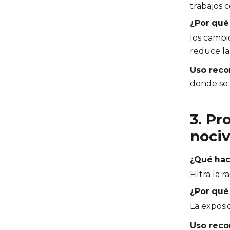
trabajos c
¿Por qué
los cambi
reduce la 
Uso rec
donde se 
3. Pr
noci
¿Qué hace
Filtra la 
¿Por qué
La exposic
Uso rec