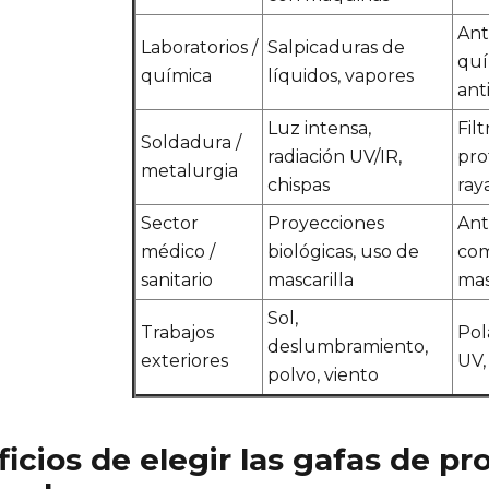
Ant
Laboratorios /
Salpicaduras de
quí
química
líquidos, vapores
ant
Luz intensa,
Fil
Soldadura /
radiación UV/IR,
pro
metalurgia
chispas
ray
Sector
Proyecciones
Ant
médico /
biológicas, uso de
com
sanitario
mascarilla
mas
Sol,
Trabajos
Pol
deslumbramiento,
exteriores
UV,
polvo, viento
icios de elegir las gafas de p