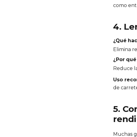
como ento
4. Le
¿Qué hac
Elimina r
¿Por qué
Reduce la 
Uso rec
de carrete
5. Co
rend
Muchas ga