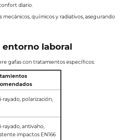
onfort diario.
 mecánicos, químicos y radiativos, asegurando
 entorno laboral
ere gafas con tratamientos específicos:
tamientos
comendados
i-rayado, polarización,
i-rayado, antivaho,
istente impactos EN166