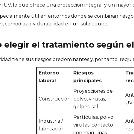
n UV, lo que ofrece una protección integral y un mayor c
specialmente útil en entornos donde se combinan riesgos
n, comodidad y durabilidad en un solo equipo.
elegir el tratamiento según el
vidad tiene sus riesgos predominantes y, por tanto, requi
Entorno
Riesgos
Tra
laboral
principales
re
Proyecciones de
Ant
Construcción
polvo, virutas,
UV
golpes, sol
Partículas, polvo,
Industria /
Ant
virutas, contacto
fabricación
res
con máquinas