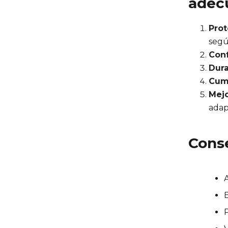
adec
Prot
segú
Conf
Dura
Cump
Mejo
adap
Conse
A
E
P