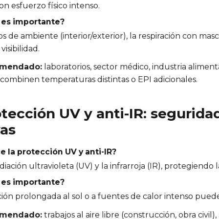
on esfuerzo físico intenso.
 es importante?
os de ambiente (interior/exterior), la respiración con ma
visibilidad.
omendado:
laboratorios, sector médico, industria alimenta
combinen temperaturas distintas o EPI adicionales.
otección UV y anti-IR: segurida
vas
 la protección UV y anti-IR?
radiación ultravioleta (UV) y la infrarroja (IR), protegiendo
 es importante?
ión prolongada al sol o a fuentes de calor intenso puede 
omendado:
trabajos al aire libre (construcción, obra civil)